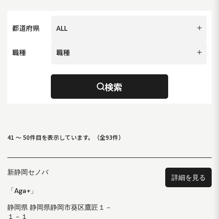
都道府県
職種
検索
41
～
50
件目を表示しています。（全
93
件）
新静岡セノバ
詳細を見る
「Aga+」
静岡県 静岡県静岡市葵区鷹匠１－
１－１