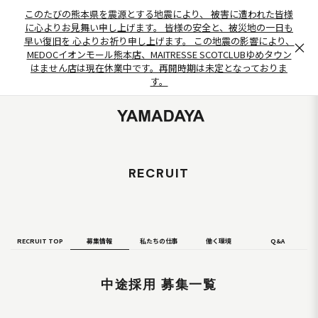
このたびの熊本県を震源とする地震により、 被害に遭われた皆様
に心よりお見舞い申し上げます。 皆様の安全と、被災地の一日も
早い復旧を 心よりお祈り申し上げます。 この地震の影響により、
×
MEDOCイオンモール熊本店、MAITRESSE SCOTCLUBゆめタウン
はません店は現在休業中です。再開時期は未定となっておりま
す。
RECRUIT
RECRUIT TOP
募集情報
私たちの仕事
働く環境
Q&A
中途採用 募集一覧