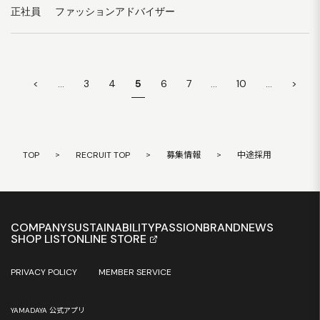
正社員
ファッションアドバイザー
<
...
3
4
5
6
7
...
10
...
>
TOP
>
RECRUIT TOP
>
募集情報
>
中途採用
COMPANY
SUSTAINABILITY
PASSION
BRAND
NEWS
SHOP LIST
ONLINE STORE
PRIVACY POLICY
MEMBER SERVICE
YAMADAYA 公式アプリ