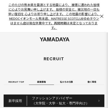
このたびの熊本県を震源とする地震により、 被害に遭われた皆様
に心よりお見舞い申し上げます。 皆様の安全と、被災地の一日も
早い復旧を 心よりお祈り申し上げます。 この地震の影響により、
×
MEDOCイオンモール熊本店、MAITRESSE SCOTCLUBゆめタウン
はません店は現在休業中です。再開時期は未定となっておりま
す。
RECRUIT
RECRUIT TOP
募集情報
私たちの仕事
働く環境
ファッションアドバイザー
新卒採用
（大学院・大学・短大・専門卒向け）