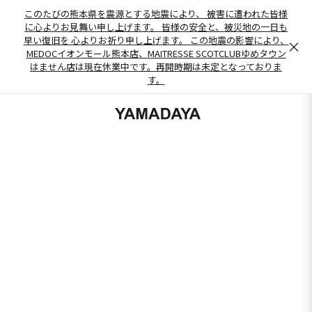
このたびの熊本県を震源とする地震により、 被害に遭われた皆様
に心よりお見舞い申し上げます。 皆様の安全と、被災地の一日も
早い復旧を 心よりお祈り申し上げます。 この地震の影響により、
×
MEDOCイオンモール熊本店、MAITRESSE SCOTCLUBゆめタウン
はません店は現在休業中です。再開時期は未定となっておりま
す。