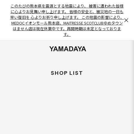
このたびの熊本県を震源とする地震により、 被害に遭われた皆様
に心よりお見舞い申し上げます。 皆様の安全と、被災地の一日も
早い復旧を 心よりお祈り申し上げます。 この地震の影響により、
×
MEDOCイオンモール熊本店、MAITRESSE SCOTCLUBゆめタウン
はません店は現在休業中です。再開時期は未定となっておりま
す。
SHOP LIST