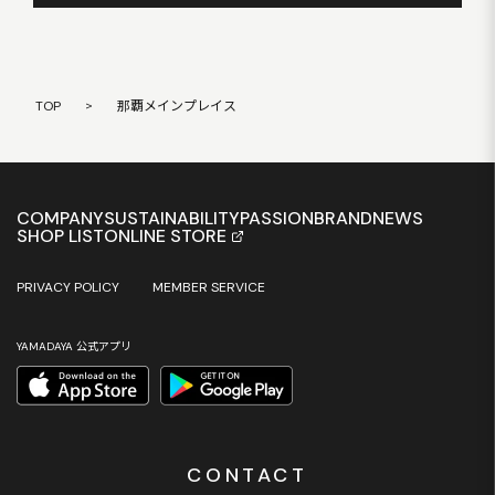
TOP
>
那覇メインプレイス
COMPANY
SUSTAINABILITY
PASSION
BRAND
NEWS
SHOP LIST
ONLINE STORE
PRIVACY POLICY
MEMBER SERVICE
YAMADAYA 公式アプリ
CONTACT