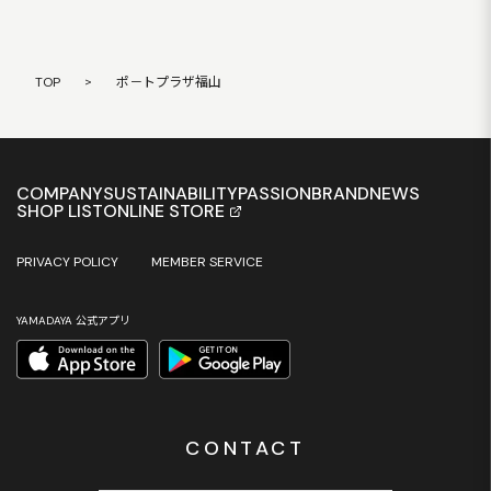
TOP
>
ポ－トプラザ福山
COMPANY
SUSTAINABILITY
PASSION
BRAND
NEWS
SHOP LIST
ONLINE STORE
PRIVACY POLICY
MEMBER SERVICE
YAMADAYA 公式アプリ
CONTACT