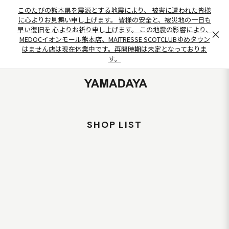
このたびの熊本県を震源とする地震により、 被害に遭われた皆様
に心よりお見舞い申し上げます。 皆様の安全と、被災地の一日も
早い復旧を 心よりお祈り申し上げます。 この地震の影響により、
×
MEDOCイオンモール熊本店、MAITRESSE SCOTCLUBゆめタウン
はません店は現在休業中です。再開時期は未定となっておりま
す。
SHOP LIST