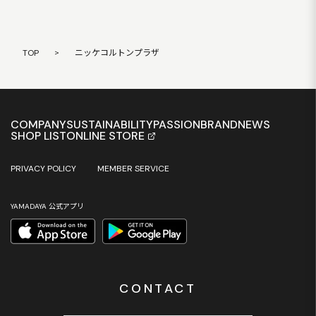
TOP
>
ニッケコルトンプラザ
COMPANY
SUSTAINABILITY
PASSION
BRAND
NEWS
SHOP LIST
ONLINE STORE
PRIVACY POLICY
MEMBER SERVICE
YAMADAYA 公式アプリ
CONTACT