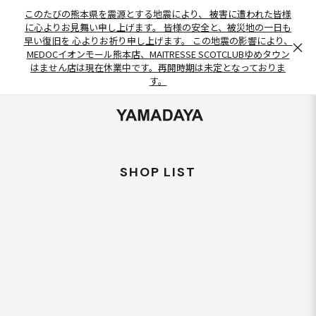
このたびの熊本県を震源とする地震により、 被害に遭われた皆様
に心よりお見舞い申し上げます。 皆様の安全と、被災地の一日も
早い復旧を 心よりお祈り申し上げます。 この地震の影響により、
×
MEDOCイオンモール熊本店、MAITRESSE SCOTCLUBゆめタウン
はません店は現在休業中です。再開時期は未定となっておりま
す。
SHOP LIST