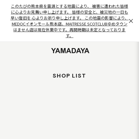
このたびの熊本県を震源とする地震により、 被害に遭われた皆様
に心よりお見舞い申し上げます。 皆様の安全と、被災地の一日も
早い復旧を 心よりお祈り申し上げます。 この地震の影響により、
×
MEDOCイオンモール熊本店、MAITRESSE SCOTCLUBゆめタウン
はません店は現在休業中です。再開時期は未定となっておりま
す。
SHOP LIST