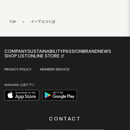
TOP
>
イーアスつくば
COMPANY
SUSTAINABILITY
PASSION
BRAND
NEWS
SHOP LIST
ONLINE STORE
PRIVACY POLICY
MEMBER SERVICE
YAMADAYA 公式アプリ
CONTACT