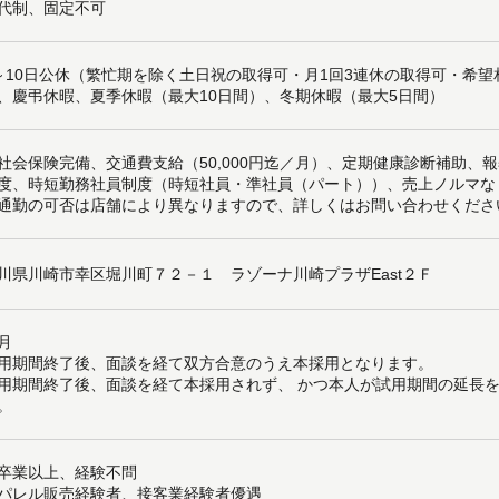
代制、固定不可
～10日公休（繁忙期を除く土日祝の取得可・月1回3連休の取得可・希
、慶弔休暇、夏季休暇（最大10日間）、冬期休暇（最大5日間）
社会保険完備、交通費支給（50,000円迄／月）、定期健康診断補助、
度、時短勤務社員制度（時短社員・準社員（パート））、売上ノルマな
通勤の可否は店舗により異なりますので、詳しくはお問い合わせくださ
川県川崎市幸区堀川町７２－１ ラゾーナ川崎プラザEast２Ｆ
月
用期間終了後、面談を経て双方合意のうえ本採用となります。
用期間終了後、面談を経て本採用されず、 かつ本人が試用期間の延長
。
卒業以上、経験不問
パレル販売経験者、接客業経験者優遇