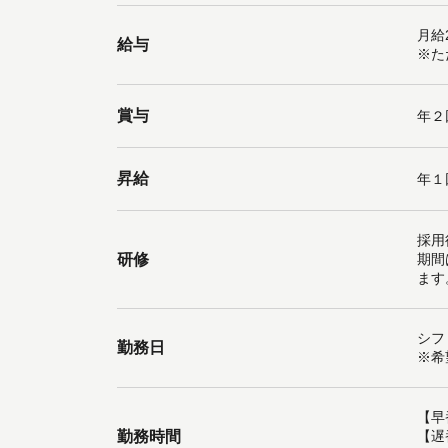
月給2
給与
※た
賞与
年２
昇給
年１
採用
研修
期間
ます
シフ
勤務日
※希
【早
勤務時間
【遅