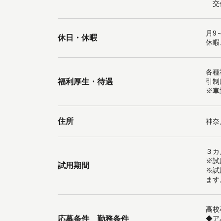
交
月9
休日・休暇
休暇
各種
福利厚生・待遇
引制
※車
住所
神奈
３カ
※試
試用期間
※試
ます
高校
応募条件 勤務条件
◆ア