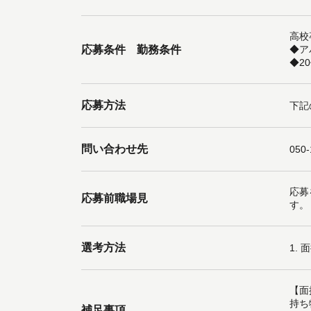
高校
応募条件 勤務条件
◆ア
◆2
応募方法
下記
問い合わせ先
050
応募
応募前職場見
す。
選考方法
1.
【面
持ち
補足事項