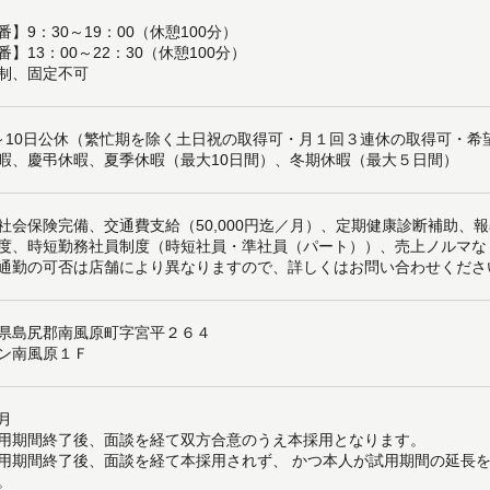
番】9：30～19：00（休憩100分）
番】13：00～22：30（休憩100分）
制、固定不可
～10日公休（繁忙期を除く土日祝の取得可・月１回３連休の取得可・
暇、慶弔休暇、夏季休暇（最大10日間）、冬期休暇（最大５日間）
社会保険完備、交通費支給（50,000円迄／月）、定期健康診断補助、
度、時短勤務社員制度（時短社員・準社員（パート））、売上ノルマな
通勤の可否は店舗により異なりますので、詳しくはお問い合わせくださ
県島尻郡南風原町字宮平２６４
ン南風原１Ｆ
月
用期間終了後、面談を経て双方合意のうえ本採用となります。
用期間終了後、面談を経て本採用されず、 かつ本人が試用期間の延長
。