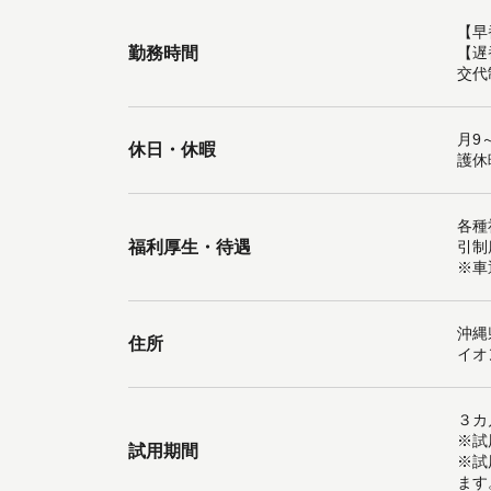
【早
勤務時間
【遅
交代
月9
休日・休暇
護休
各種
福利厚生・待遇
引制
※車
沖縄
住所
イオ
３カ
※試
試用期間
※試
ます