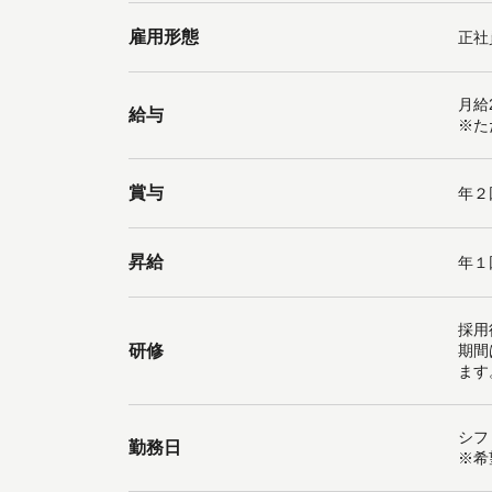
雇用形態
正社
月給2
給与
※た
賞与
年２
昇給
年１
採用
研修
期間
ます
シフ
勤務日
※希