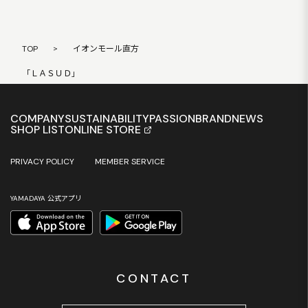
TOP
>
イオンモール直方
「ＬＡＳＵＤ」
COMPANY
SUSTAINABILITY
PASSION
BRAND
NEWS
SHOP LIST
ONLINE STORE
PRIVACY POLICY
MEMBER SERVICE
YAMADAYA 公式アプリ
CONTACT