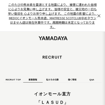
このたびの熊本県を震源とする地震により、 被害に遭われた皆様
に心よりお見舞い申し上げます。 皆様の安全と、被災地の一日も
早い復旧を 心よりお祈り申し上げます。 この地震の影響により、
×
MEDOCイオンモール熊本店、MAITRESSE SCOTCLUBゆめタウン
はません店は現在休業中です。再開時期は未定となっておりま
す。
RECRUIT
RECRUIT TOP
募集情報
私たちの仕事
働く環境
Q&A
イオンモール直方
「ＬＡＳＵＤ」