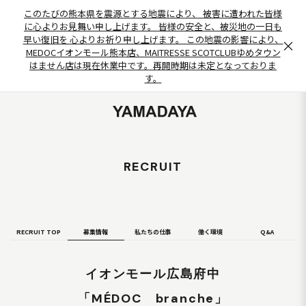
このたびの熊本県を震源とする地震により、 被害に遭われた皆様
に心よりお見舞い申し上げます。 皆様の安全と、被災地の一日も
早い復旧を 心よりお祈り申し上げます。 この地震の影響により、
×
MEDOCイオンモール熊本店、MAITRESSE SCOTCLUBゆめタウン
はません店は現在休業中です。再開時期は未定となっておりま
す。
RECRUIT
RECRUIT TOP
募集情報
私たちの仕事
働く環境
Q&A
イオンモール広島府中
「MÉDOC branche」