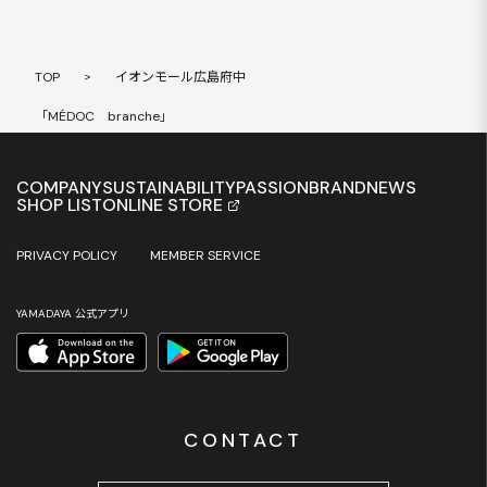
TOP
>
イオンモール広島府中
「MÉDOC branche」
COMPANY
SUSTAINABILITY
PASSION
BRAND
NEWS
SHOP LIST
ONLINE STORE
PRIVACY POLICY
MEMBER SERVICE
YAMADAYA 公式アプリ
CONTACT