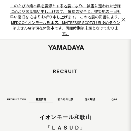
このたびの熊本県を震源とする地震により、 被害に遭われた皆様
に心よりお見舞い申し上げます。 皆様の安全と、被災地の一日も
早い復旧を 心よりお祈り申し上げます。 この地震の影響により、
×
MEDOCイオンモール熊本店、MAITRESSE SCOTCLUBゆめタウン
はません店は現在休業中です。再開時期は未定となっておりま
す。
RECRUIT
RECRUIT TOP
募集情報
私たちの仕事
働く環境
Q&A
イオンモール和歌山
「ＬＡＳＵＤ」