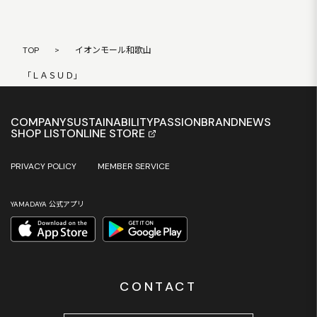
TOP
>
イオンモール和歌山
「ＬＡＳＵＤ」
COMPANY
SUSTAINABILITY
PASSION
BRAND
NEWS
SHOP LIST
ONLINE STORE
PRIVACY POLICY
MEMBER SERVICE
YAMADAYA 公式アプリ
CONTACT