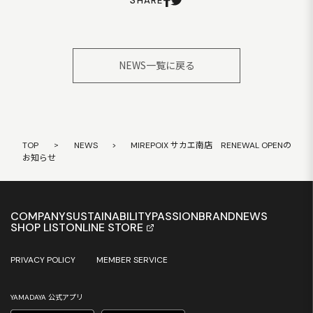
SHARE
NEWS一覧に戻る
TOP
>
NEWS
>
MIREPOIX サカエ南店 RENEWAL OPENの
お知らせ
COMPANY
SUSTAINABILITY
PASSION
BRAND
NEWS
SHOP LIST
ONLINE STORE
PRIVACY POLICY
MEMBER SERVICE
YAMADAYA 公式アプリ