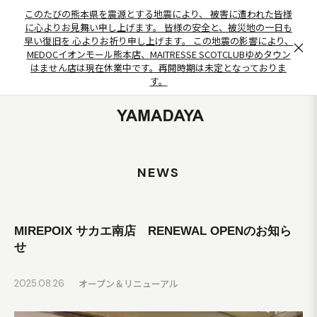
このたびの熊本県を震源とする地震により、 被害に遭われた皆様
に心よりお見舞い申し上げます。 皆様の安全と、被災地の一日も
早い復旧を 心よりお祈り申し上げます。 この地震の影響により、
×
MEDOCイオンモール熊本店、MAITRESSE SCOTCLUBゆめタウン
はません店は現在休業中です。再開時期は未定となっておりま
す。
NEWS
MIREPOIX サカエ南店 RENEWAL OPENのお知ら
せ
オープン＆リニューアル
2025.08.26