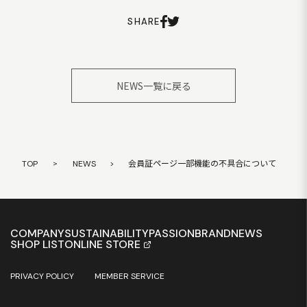
SHARE
NEWS一覧に戻る
TOP
>
NEWS
>
会員証ページ一部機能の不具合について
COMPANY
SUSTAINABILITY
PASSION
BRAND
NEWS
SHOP LIST
ONLINE STORE
PRIVACY POLICY
MEMBER SERVICE